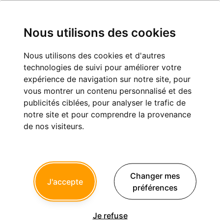
Nous utilisons des cookies
Nous utilisons des cookies et d'autres
technologies de suivi pour améliorer votre
murderofcrows22
expérience de navigation sur notre site, pour
vous montrer un contenu personnalisé et des
Inscription :
29/03/2008
publicités ciblées, pour analyser le trafic de
Dernière connexion :
29/11/2024
notre site et pour comprendre la provenance
de nos visiteurs.
Messages postés :
99
Derniers sujets postés
Changer mes
J'accepte
Identification implant
préférences
1
murderofcrows22
a créé le sujet le 14 Janvier
2025 à 17h26
Je refuse