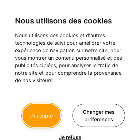
Nous utilisons des cookies
Nous utilisons des cookies et d'autres
technologies de suivi pour améliorer votre
temple
expérience de navigation sur notre site, pour
vous montrer un contenu personnalisé et des
Inscription :
02/05/2011
publicités ciblées, pour analyser le trafic de
Dernière connexion :
16/04/2018
notre site et pour comprendre la provenance
de nos visiteurs.
Messages postés :
13
Derniers sujets postés
Changer mes
J'accepte
Moteur endo
préférences
31
gwada972
a répondu le 14 Novembre 2014 à
04h30
Je refuse