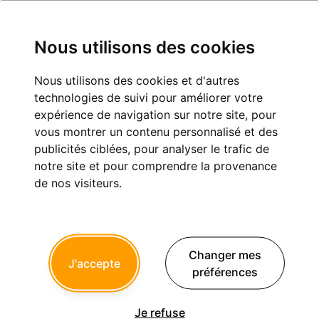
Nous utilisons des cookies
Nous utilisons des cookies et d'autres
technologies de suivi pour améliorer votre
Monsieur Poupi
expérience de navigation sur notre site, pour
vous montrer un contenu personnalisé et des
Inscription :
24/04/2012
publicités ciblées, pour analyser le trafic de
Dernière connexion :
06/02/2019
notre site et pour comprendre la provenance
de nos visiteurs.
Messages postés :
110
Derniers sujets postés
Changer mes
J'accepte
négociations et manif mentionnées sur
préférences
france inter
1
Monsieur Poupi
a créé le sujet le 26 Janvier
Je refuse
2017 à 17h07