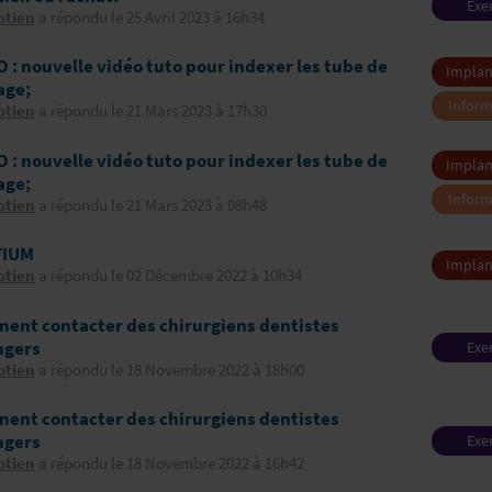
Exe
otien
a répondu le 25 Avril 2023 à 16h34
profes
 : nouvelle vidéo tuto pour indexer les tube de
Implan
age;
Inform
otien
a répondu le 21 Mars 2023 à 17h30
image
télétr
 : nouvelle vidéo tuto pour indexer les tube de
Implan
age;
Inform
otien
a répondu le 21 Mars 2023 à 08h48
image
télétr
TIUM
Implan
otien
a répondu le 02 Décembre 2022 à 10h34
ent contacter des chirurgiens dentistes
ngers
Exe
profes
otien
a répondu le 18 Novembre 2022 à 18h00
ent contacter des chirurgiens dentistes
ngers
Exe
profes
otien
a répondu le 18 Novembre 2022 à 16h42