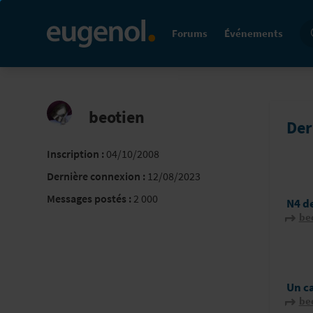
Re
Forums
Événements
beotien
Der
Inscription :
04/10/2008
Dernière connexion :
12/08/2023
Messages postés :
2 000
N4 d
be
Un c
be