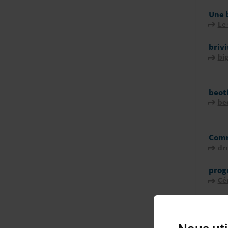
Une 
Le
brivi
bi
beot
be
Comm
dr
prog
Cé
CCAM
be