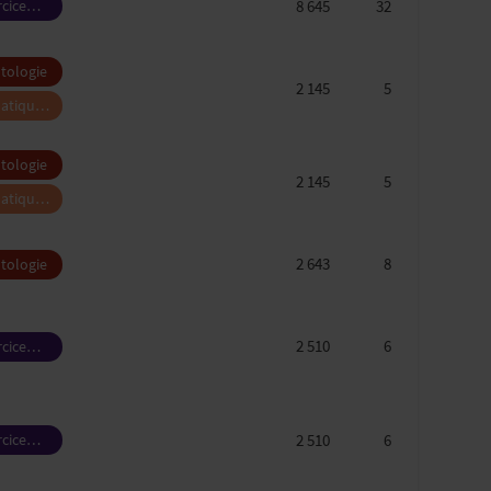
8 645
32
rcice
sionnel
tologie
2 145
5
atique,
rie et
ansmission
tologie
2 145
5
atique,
rie et
ansmission
2 643
8
tologie
2 510
6
rcice
sionnel
2 510
6
rcice
sionnel