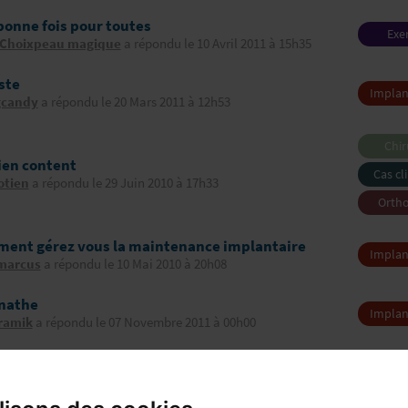
bonne fois pour toutes
Exe
 Choixpeau magique
a répondu le 10 Avril 2011 à 15h35
profes
ste
Implan
gcandy
a répondu le 20 Mars 2011 à 12h53
Chir
buc
ien content
Cas cl
otien
a répondu le 29 Juin 2010 à 17h33
Orth
dento-
ent gérez vous la maintenance implantaire
Implan
marcus
a répondu le 10 Mai 2010 à 20h08
nathe
Implan
ramik
a répondu le 07 Novembre 2011 à 00h00
:Votre opinion
Exe
otien
a répondu le 26 Décembre 2009 à 21h00
profes