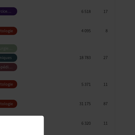
6 518
17
rcice
sionnel
4 095
8
tologie
urgie
cale
18 783
27
iniques
opédie
faciale
5 371
11
tologie
31 175
87
tologie
6 320
11
rcice
sionnel